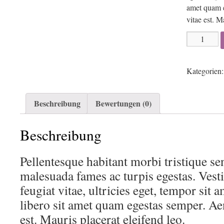
amet quam e
vitae est. M
Woo
Single
#1
Kategorien
Menge
Beschreibung
Bewertungen (0)
Beschreibung
Pellentesque habitant morbi tristique sen
malesuada fames ac turpis egestas. Ves
feugiat vitae, ultricies eget, tempor sit 
libero sit amet quam egestas semper. Aen
est. Mauris placerat eleifend leo.