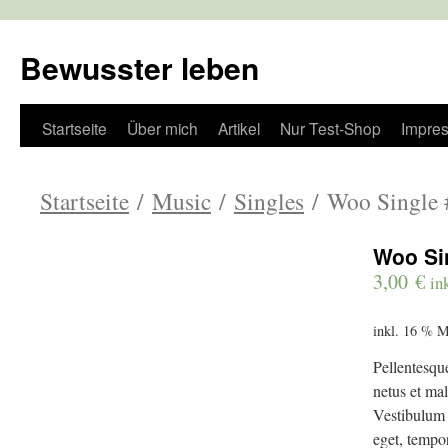
Bewusster leben
Zum
Startseite
Über mich
Artikel
Nur Test-Shop
Impre
Inhalt
Startseite
/
Music
/
Singles
/ Woo Single 
springen
Woo Si
3,00
€
in
inkl. 16 % 
Pellentesque
netus et mal
Vestibulum t
eget, tempor