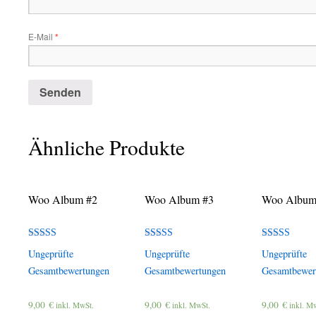
E-Mail
*
Ähnliche Produkte
Woo Album #2
Woo Album #3
Woo Album
Bewertet
Bewertet
Bewertet mit
Ungeprüfte
Ungeprüfte
Ungeprüfte
mit
mit
5.00
4.00
3.00
von 5
Gesamtbewertungen
Gesamtbewertungen
Gesamtbewer
von 5
von 5
9,00
€
9,00
€
9,00
€
inkl. MwSt.
inkl. MwSt.
inkl. M