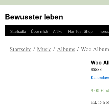
Bewusster leben
Zum
Startseite
Über mich
Artikel
Nur Test-Shop
Impre
Inhalt
Startseite
/
Music
/
Albums
/ Woo Album
springen
Woo Al
Bewertet
1
Kundenbew
mit
3.00
von 5,
9,00
€
in
basierend
auf
Kundenbew
inkl. 16 % 