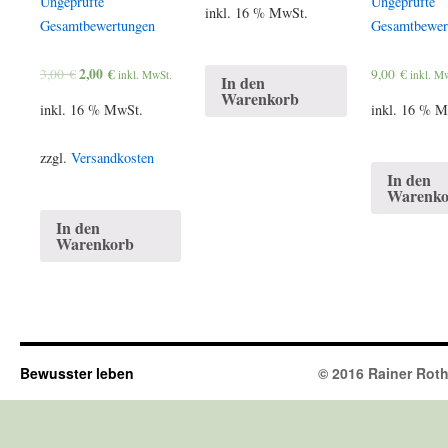
Ungeprüfte
Ungeprüfte
mit
5.00
inkl. 16 % MwSt.
4.50
von 5
Gesamtbewertungen
Gesamtbewer
von 5
2,00
€
3,00
€
9,00
€
inkl. MwSt.
inkl. M
In den
Warenkorb
inkl. 16 % MwSt.
inkl. 16 % 
zzgl.
Versandkosten
In den
Warenko
In den
Warenkorb
Bewusster leben
© 2016 Rainer Rothh