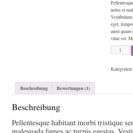
Pellentesque
netus et mal
Vestibulum t
eget, tempor
amet quam e
vitae est. M
Woo
Album
#3
Kategorien
Menge
Beschreibung
Bewertungen (1)
Beschreibung
Pellentesque habitant morbi tristique sen
malesuada fames ac turpis egestas. Ves