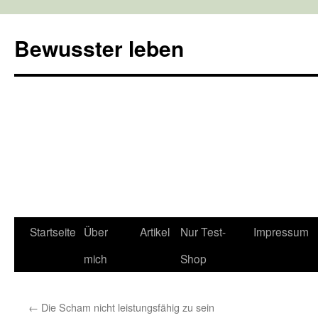
Bewusster leben
Zum
Startseite
Über
Artikel
Nur Test-
Impressum
Inhalt
mich
Shop
springen
←
Die Scham nicht leistungsfähig zu sein